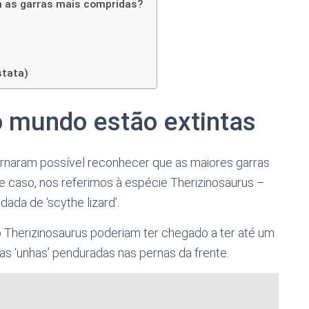
m as garras mais compridas?
stata)
o mundo estão extintas
tornaram possível reconhecer que as maiores garras
e caso, nos referimos à espécie Therizinosaurus –
ada de ‘scythe lizard’.
o Therizinosaurus poderiam ter chegado a ter até um
s ‘unhas’ penduradas nas pernas da frente.