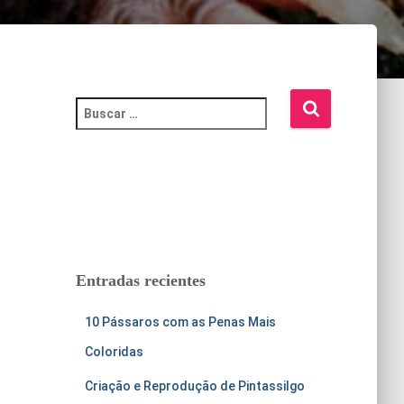
B
u
s
c
a
r
:
Entradas recientes
10 Pássaros com as Penas Mais
Coloridas
Criação e Reprodução de Pintassilgo