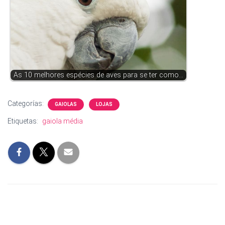
As 10 melhores espécies de aves para se ter como…
Categorías:
GAIOLAS
LOJAS
Etiquetas:
gaiola média