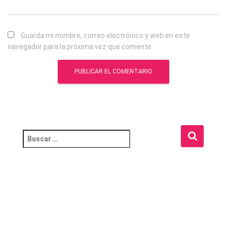
Guarda mi nombre, correo electrónico y web en este
navegador para la próxima vez que comente.
B
u
s
c
a
r
: