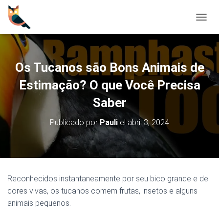
C
A
M
B
I
Os Tucanos são Bons Animais de
A
R
Estimação? O que Você Precisa
M
Saber
O
D
O
Publicado por
Pauli
el
abril 3, 2024
D
E
N
A
V
E
Reconhecidos instantaneamente por seu bico grande e de
G
cores vivas, os tucanos comem frutas, insetos e alguns
A
C
animais pequenos.
I