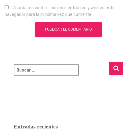
Guarda mi nombre, correo electrónico y web en este
navegador para la próxima vez que comente.
B
u
s
c
a
r
:
Entradas recientes