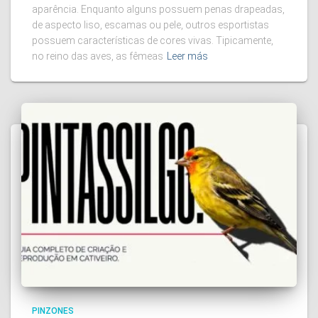
aparência. Enquanto alguns possuem penas drapeadas,
de aspecto liso, escamas ou pele, outros esportistas
possuem características de cores vivas. Tipicamente,
no reino das aves, as fêmeas
Leer más
PINZONES