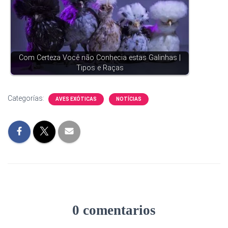
Com Certeza Você não Conhecia estas Galinhas |
Tipos e Raças
Categorías:
AVES EXÓTICAS
NOTÍCIAS
0 comentarios