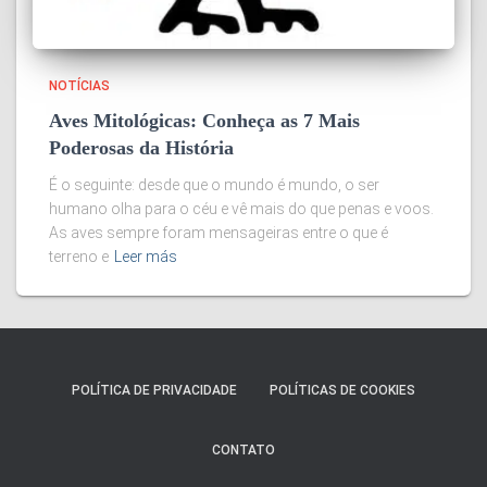
NOTÍCIAS
Aves Mitológicas: Conheça as 7 Mais
Poderosas da História
É o seguinte: desde que o mundo é mundo, o ser
humano olha para o céu e vê mais do que penas e voos.
As aves sempre foram mensageiras entre o que é
terreno e
Leer más
POLÍTICA DE PRIVACIDADE
POLÍTICAS DE COOKIES
CONTATO