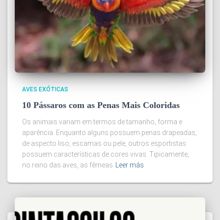
AVES EXÓTICAS
10 Pássaros com as Penas Mais Coloridas
Os animais variam em termos de tamanho, forma e
aparência. Enquanto alguns possuem penas drapeadas,
de aspecto liso, escamas ou pele, outros esportistas
possuem características de cores vivas. Tipicamente,
no reino das aves, as fêmeas
Leer más