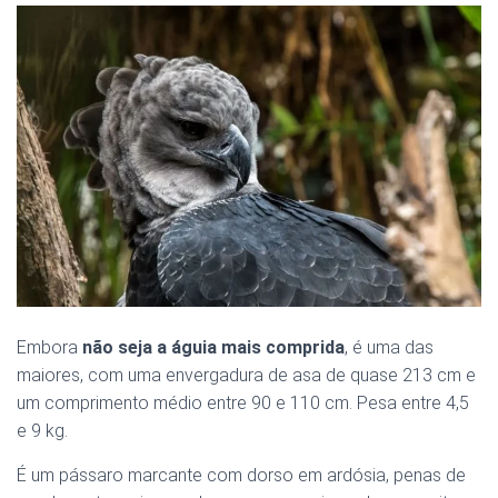
Embora
não seja a águia mais comprida
, é uma das
maiores, com uma envergadura de asa de quase 213 cm e
um comprimento médio entre 90 e 110 cm. Pesa entre 4,5
e 9 kg.
É um pássaro marcante com dorso em ardósia, penas de