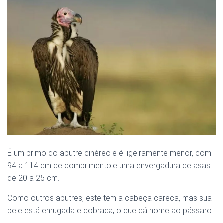
É um primo do abutre cinéreo e é ligeiramente menor, com
94 a 114 cm de comprimento e uma envergadura de asas
de 20 a 25 cm.
Como outros abutres, este tem a cabeça careca, mas sua
pele está enrugada e dobrada, o que dá nome ao pássaro.