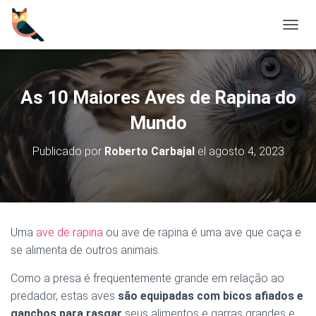
C
A
M
B
I
As 10 Maiores Aves de Rapina do
A
R
Mundo
M
O
Publicado por
Roberto Carbajal
el
agosto 4, 2023
D
O
D
E
N
A
Uma
ave de rapina
ou ave de rapina é uma ave que caça e
V
se alimenta de outros animais.
E
G
Como a presa é freqüentemente grande em relação ao
A
C
predador, estas aves
são equipadas com bicos afiados e
I
ganchos para rasgar
seus alimentos e garras grandes e