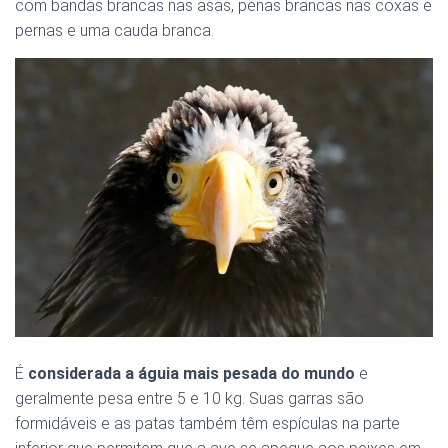
com bandas brancas nas asas, penas brancas nas coxas e
pernas e uma cauda branca.
É
considerada a águia mais pesada do mundo
e
geralmente pesa entre 5 e 10 kg. Suas garras são
formidáveis e as patas também têm espículas na parte