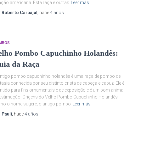
ação americana. Esta raça e outras
Leer más
r
Roberto Carbajal
, hace
4 años
MBOS
elho Pombo Capuchinho Holandês:
uia da Raça
antigo pombo capuchinho holandês é uma raça de pombo de
tasia conhecida por seu distinto crista de cabeça e capuz. Ele é
tido para fins ornamentais e de exposição e é um bom animal
 estimação. Origens do Velho Pombo Capuchinho Holandês
mo o nome sugere, o antigo pombo
Leer más
r
Pauli
, hace
4 años