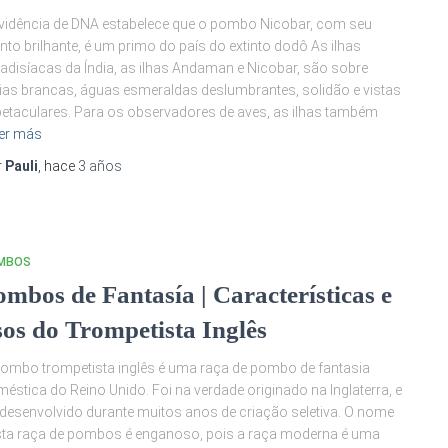
vidência de DNA estabelece que o pombo Nicobar, com seu
to brilhante, é um primo do país do extinto dodô As ilhas
adisíacas da Índia, as ilhas Andaman e Nicobar, são sobre
ias brancas, águas esmeraldas deslumbrantes, solidão e vistas
etaculares. Para os observadores de aves, as ilhas também
er más
r
Pauli
, hace
3 años
MBOS
ombos de Fantasía | Características e
sos do Trompetista Inglês
ombo trompetista inglês é uma raça de pombo de fantasia
éstica do Reino Unido. Foi na verdade originado na Inglaterra, e
 desenvolvido durante muitos anos de criação seletiva. O nome
ta raça de pombos é enganoso, pois a raça moderna é uma