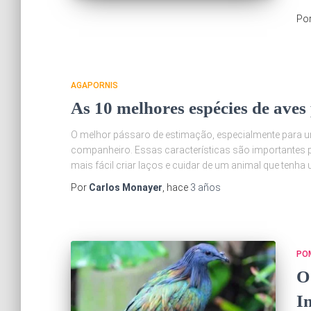
Po
AGAPORNIS
As 10 melhores espécies de aves
O melhor pássaro de estimação, especialmente para um 
companheiro. Essas características são importantes
mais fácil criar laços e cuidar de um animal que tenh
Por
Carlos Monayer
, hace
3 años
PO
O
I