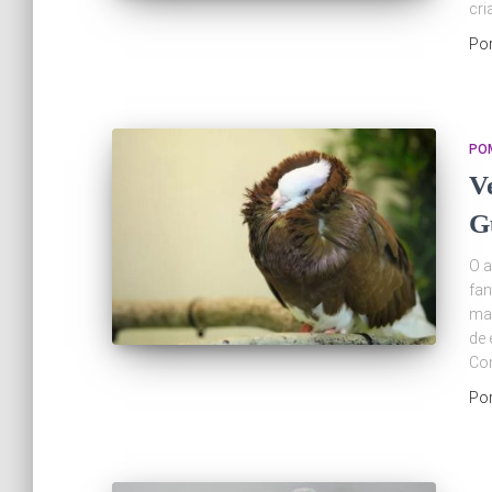
cri
Po
PO
V
G
O 
fan
man
de
Co
Po