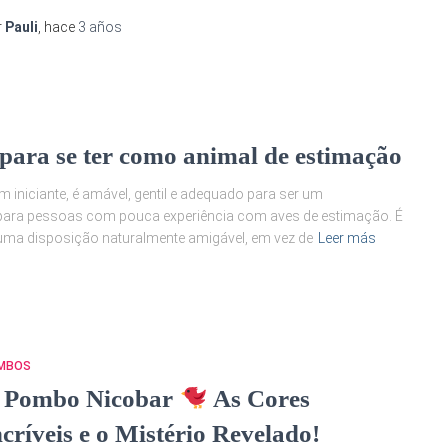
r
Pauli
, hace
3 años
 para se ter como animal de estimação
iniciante, é amável, gentil e adequado para ser um
 para pessoas com pouca experiência com aves de estimação. É
a uma disposição naturalmente amigável, em vez de
Leer más
MBOS
 Pombo Nicobar
As Cores
ncríveis e o Mistério Revelado!