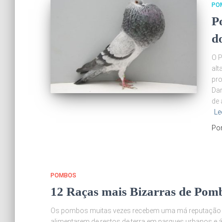
PO
P
d
O P
alt
pro
Dar
de 
Le
Po
POMBOS
12 Raças mais Bizarras de Pomb
Os pombos muitas vezes recebem uma má reputação p
alimentarem de restos de terra em parques urbanos e á