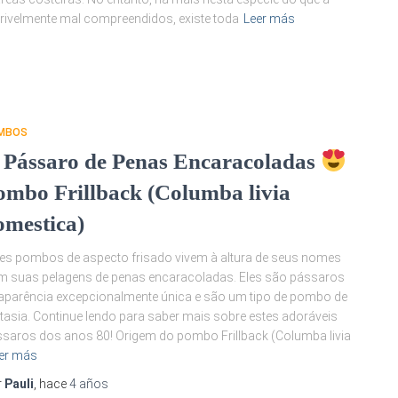
ivelmente mal compreendidos, existe toda
Leer más
MBOS
 Pássaro de Penas Encaracoladas
ombo Frillback (Columba livia
omestica)
es pombos de aspecto frisado vivem à altura de seus nomes
 suas pelagens de penas encaracoladas. Eles são pássaros
aparência excepcionalmente única e são um tipo de pombo de
tasia. Continue lendo para saber mais sobre estes adoráveis
saros dos anos 80! Origem do pombo Frillback (Columba livia
er más
r
Pauli
, hace
4 años