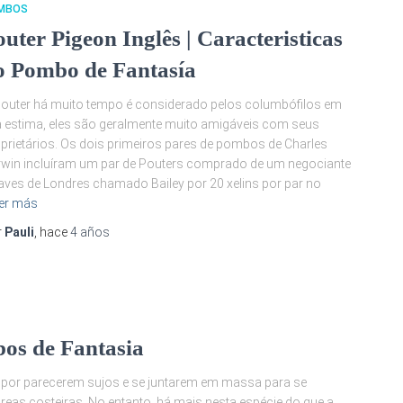
MBOS
outer Pigeon Inglês | Caracteristicas
o Pombo de Fantasía
outer há muito tempo é considerado pelos columbófilos em
a estima, eles são geralmente muito amigáveis com seus
prietários. Os dois primeiros pares de pombos de Charles
win incluíram um par de Pouters comprado de um negociante
aves de Londres chamado Bailey por 20 xelins por par no
er más
r
Pauli
, hace
4 años
os de Fantasia
or parecerem sujos e se juntarem em massa para se
reas costeiras. No entanto, há mais nesta espécie do que a