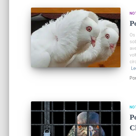
NOT
P
Os 
sob
ave
vol
cír
Le
Po
NOT
P
C