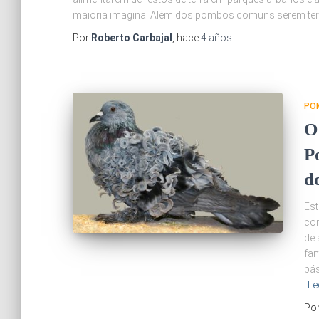
maioria imagina. Além dos pombos comuns serem terr
Por
Roberto Carbajal
, hace
4 años
PO
O
P
d
Est
com
de 
fan
pás
Le
Po