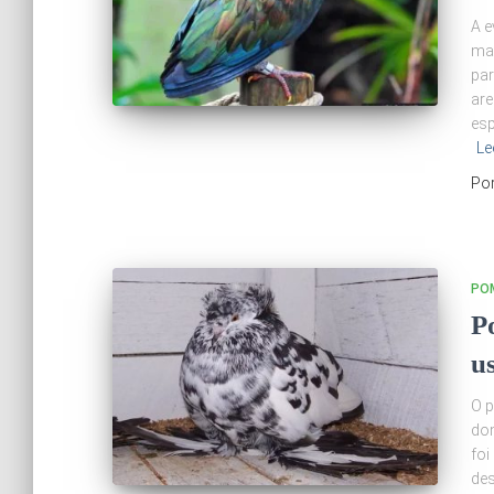
A e
man
par
are
esp
Le
Po
PO
P
u
O p
dom
foi
des