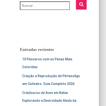
B
u
s
c
a
r
:
Entradas recientes
10 Pássaros com as Penas Mais
Coloridas
Criação e Reprodução de Pintassilgo
em Cativeiro: Guia Completo 2026
Criadouros de Aves em Bahia:
Explorando a Diversidade Alada da