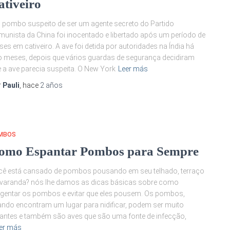
ativeiro
pombo suspeito de ser um agente secreto do Partido
unista da China foi inocentado e libertado após um período de
es em cativeiro. A ave foi detida por autoridades na Índia há
o meses, depois que vários guardas de segurança decidiram
 a ave parecia suspeita. O New York
Leer más
r
Pauli
, hace
2 años
MBOS
omo Espantar Pombos para Sempre
ê está cansado de pombos pousando em seu telhado, terraço
varanda? nós lhe damos as dicas básicas sobre como
gentar os pombos e evitar que eles pousem. Os pombos,
ndo encontram um lugar para nidificar, podem ser muito
itantes e também são aves que são uma fonte de infecção,
er más