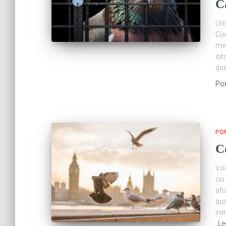
C
Um 
Com
mes
oit
que
Po
PO
C
Voc
ou 
afu
qua
irr
Le