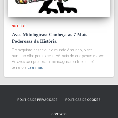
NOTÍCIAS
Aves Mitológicas: Conheça as 7 Mais
Poderosas da História
É o seguinte: desde que o mundo é mundo, o ser
humano olha para o céu e vê mais do que penas e voos.
As aves sempre foram mensageiras entre o que é
terreno e
Leer más
POLÍTICA DE PRIVACIDADE
POLÍTICAS DE COOKIES
CONTATO