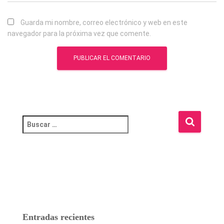
Guarda mi nombre, correo electrónico y web en este
navegador para la próxima vez que comente.
B
u
s
c
a
r
:
Entradas recientes