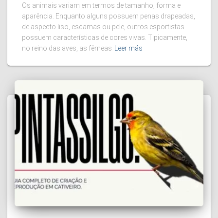
Os animais variam em termos de tamanho, forma e
aparência. Enquanto alguns possuem penas drapeadas,
de aspecto liso, escamas ou pele, outros esportistas
possuem características de cores vivas. Tipicamente,
no reino das aves, as fêmeas
Leer más