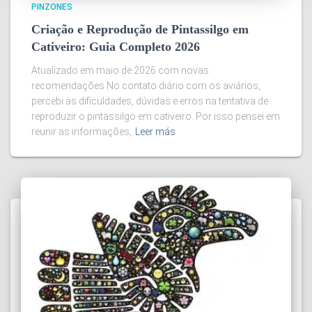
PINZONES
Criação e Reprodução de Pintassilgo em
Cativeiro: Guia Completo 2026
Atualizado em maio de 2026 com novas
recomendações No contato diário com os aviários,
percebi as dificuldades, dúvidas e erros na tentativa de
reproduzir o pintassilgo em cativeiro. Por isso pensei em
reunir as informações,
Leer más