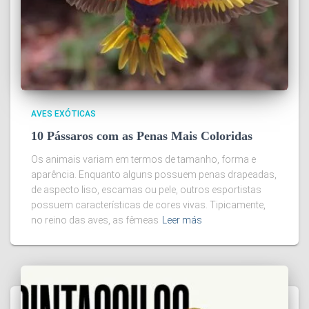
AVES EXÓTICAS
10 Pássaros com as Penas Mais Coloridas
Os animais variam em termos de tamanho, forma e
aparência. Enquanto alguns possuem penas drapeadas,
de aspecto liso, escamas ou pele, outros esportistas
possuem características de cores vivas. Tipicamente,
no reino das aves, as fêmeas
Leer más