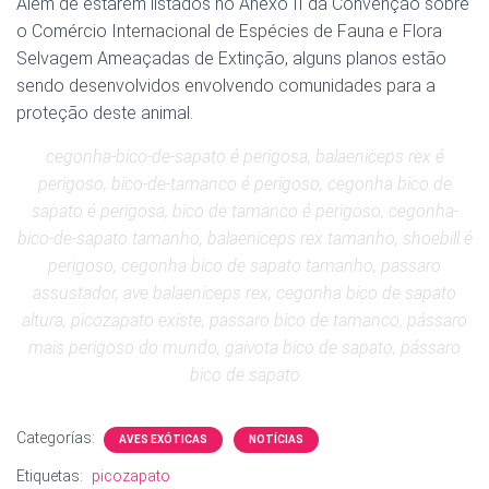
Além de estarem listados no Anexo II da Convenção sobre
o Comércio Internacional de Espécies de Fauna e Flora
Selvagem Ameaçadas de Extinção, alguns planos estão
sendo desenvolvidos envolvendo comunidades para a
proteção deste animal.
cegonha-bico-de-sapato é perigosa, balaeniceps rex é
perigoso, bico-de-tamanco é perigoso, cegonha bico de
sapato é perigosa, bico de tamanco é perigoso, cegonha-
bico-de-sapato tamanho, balaeniceps rex tamanho, shoebill é
perigoso, cegonha bico de sapato tamanho, passaro
assustador, ave balaeniceps rex, cegonha bico de sapato
altura, picozapato existe, passaro bico de tamanco, pássaro
mais perigoso do mundo, gaivota bico de sapato, pássaro
bico de sapato
Categorías:
AVES EXÓTICAS
NOTÍCIAS
Etiquetas:
picozapato