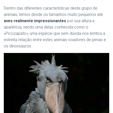
Ó
N
Dentro das diferentes características deste grupo de
animais, temos desde os tamanhos muito pequenos até
aves realmente impressionantes
por sua altura e
aparência, sendo uma delas conhecida como o
«Picozapato», uma espécie que sem dúvida nos lembra a
estreita relação entre estes animais voadores de penas e
os dinossauros.