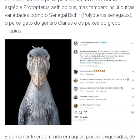
espécie Protopterus aethiopicus, mas também inclui outras
variedades como o Senegal Bichir (Polypterus senegalus),
o peixe-gato do gênero Clarias e os peixes do grupo
Tilapias.
É comumente encontrado em águas pouco oxigenadas, de