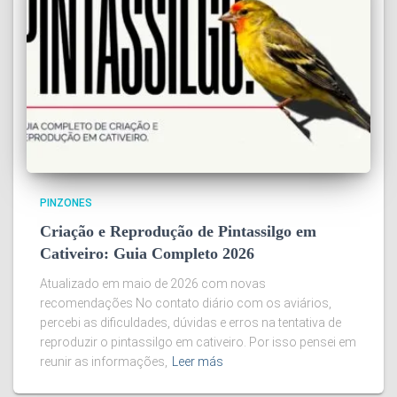
PINZONES
Criação e Reprodução de Pintassilgo em
Cativeiro: Guia Completo 2026
Atualizado em maio de 2026 com novas
recomendações No contato diário com os aviários,
percebi as dificuldades, dúvidas e erros na tentativa de
reproduzir o pintassilgo em cativeiro. Por isso pensei em
reunir as informações,
Leer más