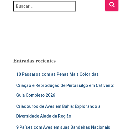
B
u
s
c
a
r
:
Entradas recientes
10 Pássaros com as Penas Mais Coloridas
Criação e Reprodução de Pintassilgo em Cativeiro:
Guia Completo 2026
Criadouros de Aves em Bahia: Explorando a
Diversidade Alada da Região
9 Países com Aves em suas Bandeiras Nacionais