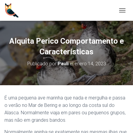
CAMBI
Alquita Perico Comportamento e
Características
Publicado por
Pauli
el
enero 14, 2023
É uma pequena ave marinha que nada e mergulha e passa
o verão no Mar de Bering e ao longo da costa sul do
Alasca. Normalmente viaja em pares ou pequenos grupos,
mas não em grandes bandos.
Normalmente aninha-se exatamente nas mesmas ilhas que