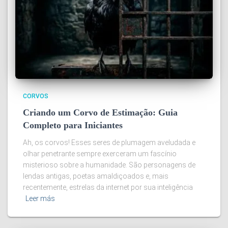
CORVOS
Criando um Corvo de Estimação: Guia
Completo para Iniciantes
Ah, os corvos! Esses seres de plumagem aveludada e
olhar penetrante sempre exerceram um fascínio
misterioso sobre a humanidade. São personagens de
lendas antigas, poetas amaldiçoados e, mais
recentemente, estrelas da internet por sua inteligência
Leer más