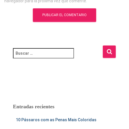
navegador para la próxima vez que comente.
B
u
s
c
a
r
:
Entradas recientes
10 Pássaros com as Penas Mais Coloridas