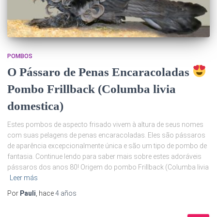
POMBOS
O Pássaro de Penas Encaracoladas
Pombo Frillback (Columba livia
domestica)
Estes pombos de aspecto frisado vivem à altura de seus nomes
com suas pelagens de penas encaracoladas. Eles são pássaros
de aparência excepcionalmente única e são um tipo de pombo de
fantasia. Continue lendo para saber mais sobre estes adoráveis
pássaros dos anos 80! Origem do pombo Frillback (Columba livia
Leer más
Por
Pauli
, hace
4 años