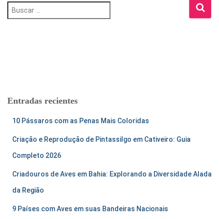
B
u
s
c
a
r
:
Entradas recientes
10 Pássaros com as Penas Mais Coloridas
Criação e Reprodução de Pintassilgo em Cativeiro: Guia
Completo 2026
Criadouros de Aves em Bahia: Explorando a Diversidade Alada
da Região
9 Países com Aves em suas Bandeiras Nacionais