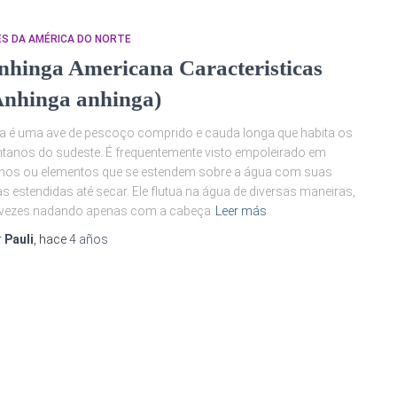
ES DA AMÉRICA DO NORTE
nhinga Americana Caracteristicas
Anhinga anhinga)
a é uma ave de pescoço comprido e cauda longa que habita os
tanos do sudeste. É freqüentemente visto empoleirado em
hos ou elementos que se estendem sobre a água com suas
s estendidas até secar. Ele flutua na água de diversas maneiras,
 vezes nadando apenas com a cabeça
Leer más
r
Pauli
, hace
4 años