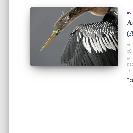
AV
A
(
Est
pân
gal
asa
às
Po