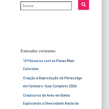
B
u
s
c
a
r
:
Entradas recientes
10 Pássaros com as Penas Mais
Coloridas
Criação e Reprodução de Pintassilgo
em Cativeiro: Guia Completo 2026
Criadouros de Aves em Bahia:
Explorando a Diversidade Alada da