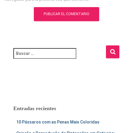
B
u
s
c
a
r
:
Entradas recientes
10 Pássaros com as Penas Mais Coloridas