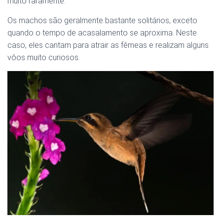
muito raramente.
Os machos são geralmente bastante solitários, exceto
quando o tempo de acasalamento se aproxima. Neste
caso, eles cantam para atrair as fêmeas e realizam alguns
vôos muito curiosos.