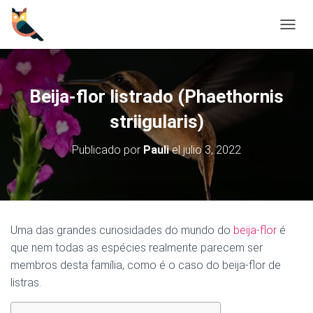
C
A
M
B
I
Beija-flor listrado (Phaethornis
A
R
striigularis)
M
O
Publicado por
Pauli
el
julio 3, 2022
D
O
D
E
N
A
Uma das grandes curiosidades do mundo do
beija-flor
é
V
que nem todas as espécies realmente parecem ser
E
G
membros desta família, como é o caso do beija-flor de
A
listras.
C
I