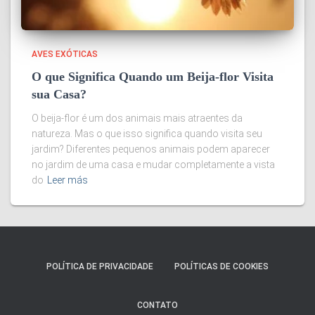
AVES EXÓTICAS
O que Significa Quando um Beija-flor Visita
sua Casa?
O beija-flor é um dos animais mais atraentes da
natureza. Mas o que isso significa quando visita seu
jardim? Diferentes pequenos animais podem aparecer
no jardim de uma casa e mudar completamente a vista
do
Leer más
POLÍTICA DE PRIVACIDADE
POLÍTICAS DE COOKIES
CONTATO