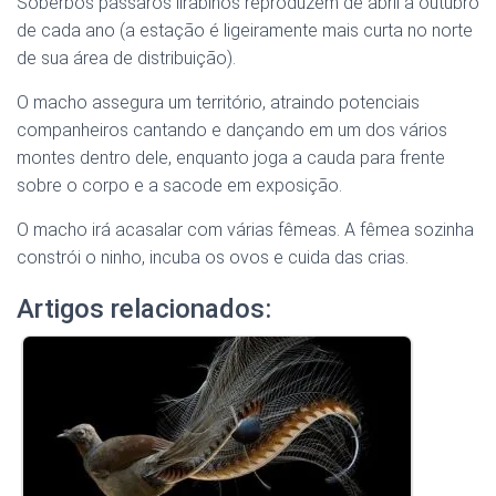
Soberbos pássaros lirabinos reproduzem de abril a outubro
de cada ano (a estação é ligeiramente mais curta no norte
de sua área de distribuição).
O macho assegura um território, atraindo potenciais
companheiros cantando e dançando em um dos vários
montes dentro dele, enquanto joga a cauda para frente
sobre o corpo e a sacode em exposição.
O macho irá acasalar com várias fêmeas. A fêmea sozinha
constrói o ninho, incuba os ovos e cuida das crias.
Artigos relacionados: