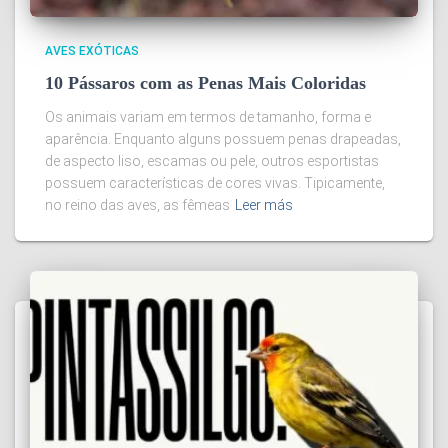
AVES EXÓTICAS
10 Pássaros com as Penas Mais Coloridas
Os animais variam em termos de tamanho, forma e
aparência. Enquanto alguns possuem penas drapeadas,
de aspecto liso, escamas ou pele, outros esportistas
possuem características de cores vivas. Tipicamente,
no reino das aves, as fêmeas
Leer más