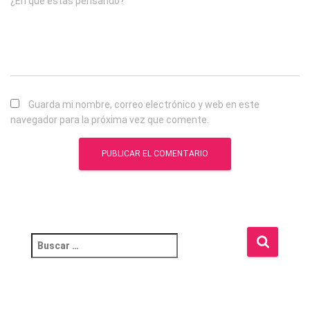
¿En qué estás pensando?
Guarda mi nombre, correo electrónico y web en este
navegador para la próxima vez que comente.
B
u
s
c
a
r