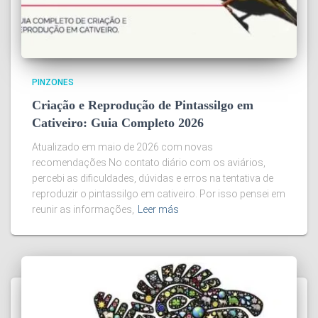
PINZONES
Criação e Reprodução de Pintassilgo em
Cativeiro: Guia Completo 2026
Atualizado em maio de 2026 com novas
recomendações No contato diário com os aviários,
percebi as dificuldades, dúvidas e erros na tentativa de
reproduzir o pintassilgo em cativeiro. Por isso pensei em
reunir as informações,
Leer más