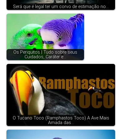
Será que é legal ter um corvo de estimação no…
Os Periquitos | Tudo sobre seus
Cuidados, Caráter e…
O Tucano Toco (Ramphastos Toco) A Ave Mais
Amada das…