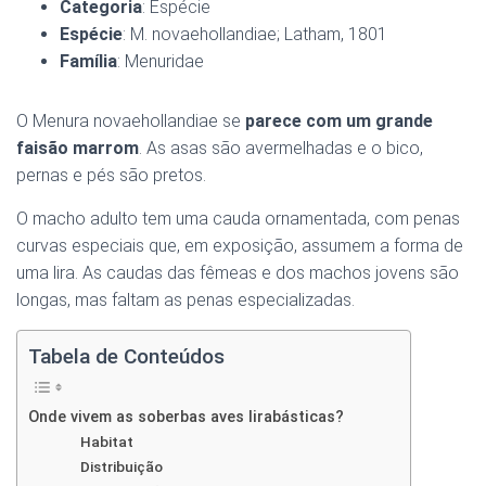
Ó
Categoria
: Espécie
N
Espécie
: M. novaehollandiae; Latham, 1801
Família
: Menuridae
O Menura novaehollandiae se
parece com um grande
faisão marrom
. As asas são avermelhadas e o bico,
pernas e pés são pretos.
O macho adulto tem uma cauda ornamentada, com penas
curvas especiais que, em exposição, assumem a forma de
uma lira. As caudas das fêmeas e dos machos jovens são
longas, mas faltam as penas especializadas.
Tabela de Conteúdos
Onde vivem as soberbas aves lirabásticas?
Habitat
Distribuição