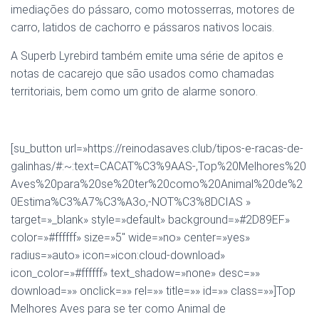
imediações do pássaro, como motosserras, motores de
carro, latidos de cachorro e pássaros nativos locais.
A Superb Lyrebird também emite uma série de apitos e
notas de cacarejo que são usados como chamadas
territoriais, bem como um grito de alarme sonoro.
[su_button url=»https://reinodasaves.club/tipos-e-racas-de-
galinhas/#:~:text=CACAT%C3%9AAS-,Top%20Melhores%20
Aves%20para%20se%20ter%20como%20Animal%20de%2
0Estima%C3%A7%C3%A3o,-NOT%C3%8DCIAS »
target=»_blank» style=»default» background=»#2D89EF»
color=»#ffffff» size=»5″ wide=»no» center=»yes»
radius=»auto» icon=»icon:cloud-download»
icon_color=»#ffffff» text_shadow=»none» desc=»»
download=»» onclick=»» rel=»» title=»» id=»» class=»»]Top
Melhores Aves para se ter como Animal de