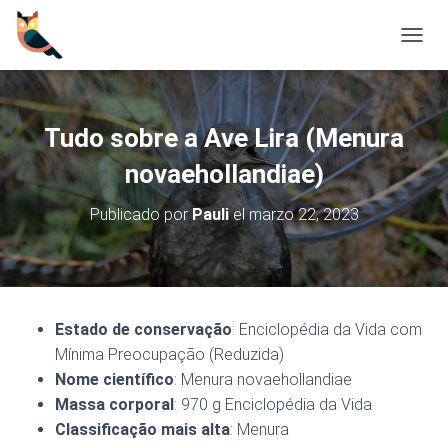
C
A
M
B
I
Tudo sobre a Ave Lira (Menura
A
R
novaehollandiae)
M
O
Publicado por
Pauli
el
marzo 22, 2023
D
O
D
E
N
A
Estado de conservação
: Enciclopédia da Vida com
V
Mínima Preocupação (Reduzida)
E
G
Nome científico
: Menura novaehollandiae
A
Massa corporal
: 970 g Enciclopédia da Vida
C
Classificação mais alta
: Menura
I