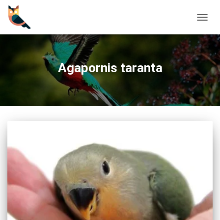
CAMBI
Agapornis taranta