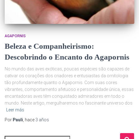
AGAPORNIS
Beleza e Companheirismo:
Descobrindo o Encanto do Agapornis
No mundo das aves exóticas, poucas espécies são capazes de
cativar os corações dos criadores e entusiastas da ornitologia
tão profundamente quanto o Agapornis. Com suas cores
vibrantes, comportamento afetuoso e personalidade única, essas
encantadoras aves têm conquistado admiradores em todo o
mundo. Neste artigo, mergulharemos no fascinante universo dos
Leer más
Por
Pauli
, hace
3 años
B