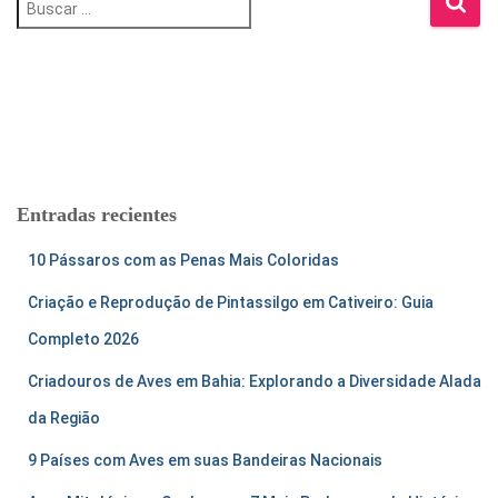
u
s
c
a
r
:
Entradas recientes
10 Pássaros com as Penas Mais Coloridas
Criação e Reprodução de Pintassilgo em Cativeiro: Guia
Completo 2026
Criadouros de Aves em Bahia: Explorando a Diversidade Alada
da Região
9 Países com Aves em suas Bandeiras Nacionais