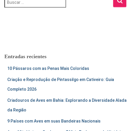
u
s
c
a
r
:
Entradas recientes
10 Pássaros com as Penas Mais Coloridas
Criação e Reprodução de Pintassilgo em Cativeiro: Guia
Completo 2026
Criadouros de Aves em Bahia: Explorando a Diversidade Alada
da Região
9 Países com Aves em suas Bandeiras Nacionais