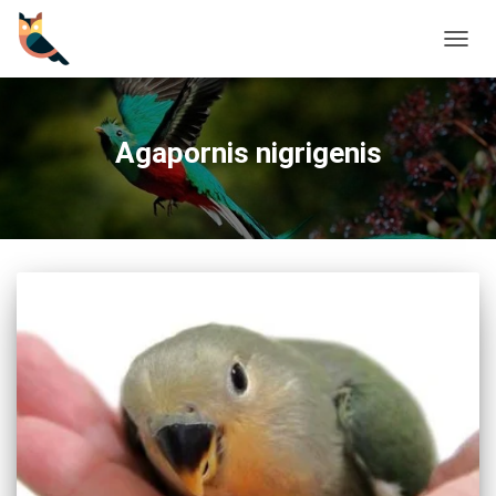
CAMBI
Agapornis nigrigenis