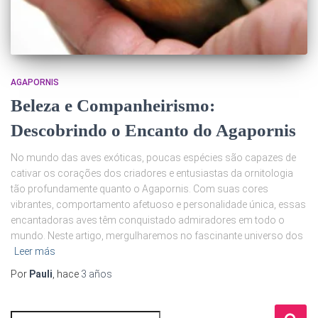
AGAPORNIS
Beleza e Companheirismo:
Descobrindo o Encanto do Agapornis
No mundo das aves exóticas, poucas espécies são capazes de
cativar os corações dos criadores e entusiastas da ornitologia
tão profundamente quanto o Agapornis. Com suas cores
vibrantes, comportamento afetuoso e personalidade única, essas
encantadoras aves têm conquistado admiradores em todo o
mundo. Neste artigo, mergulharemos no fascinante universo dos
Leer más
Por
Pauli
, hace
3 años
B